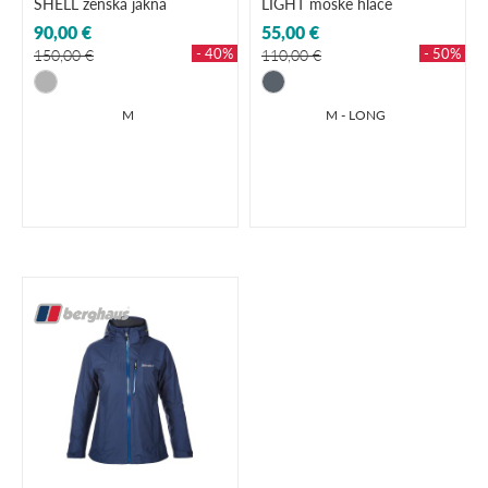
SHELL ženska jakna
LIGHT moške hlače
90,00 €
55,00 €
- 40%
- 50%
150,00 €
110,00 €
M
M - LONG