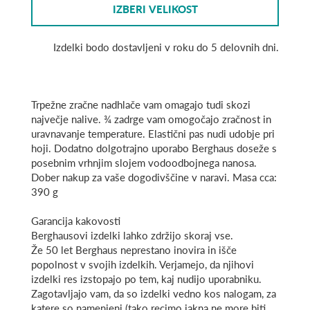
IZBERI VELIKOST
Izdelki bodo dostavljeni v roku do 5 delovnih dni.
Trpežne zračne nadhlače vam omagajo tudi skozi
največje nalive. ¾ zadrge vam omogočajo zračnost in
uravnavanje temperature. Elastični pas nudi udobje pri
hoji. Dodatno dolgotrajno uporabo Berghaus doseže s
posebnim vrhnjim slojem vodoodbojnega nanosa.
Dober nakup za vaše dogodivščine v naravi. Masa cca:
390 g
Garancija kakovosti
Berghausovi izdelki lahko zdržijo skoraj vse.
Že 50 let Berghaus neprestano inovira in išče
popolnost v svojih izdelkih. Verjamejo, da njihovi
izdelki res izstopajo po tem, kaj nudijo uporabniku.
Zagotavljajo vam, da so izdelki vedno kos nalogam, za
katere so namenjeni (tako recimo jakna ne more biti