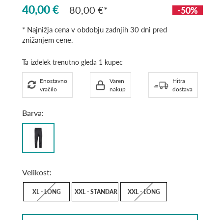
40,00 €
80,00 €
-50%
* Najnižja cena v obdobju zadnjih 30 dni pred
znižanjem cene.
Ta izdelek trenutno gleda 1 kupec
Enostavno
Varen
Hitra
vračilo
nakup
dostava
Barva:
black
Velikost:
XL - LONG
XXL - STANDARD
XXL - LONG