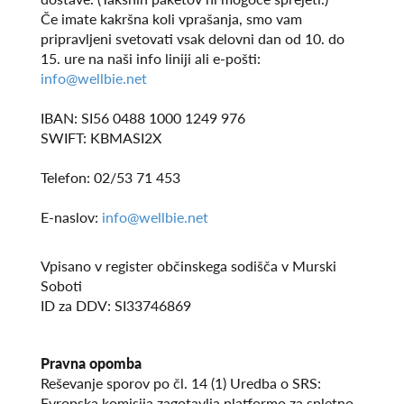
Če imate kakršna koli vprašanja, smo vam
pripravljeni svetovati vsak delovni dan od 10. do
15. ure na naši info liniji ali e-pošti:
info@wellbie.net
IBAN: SI56 0488 1000 1249 976
SWIFT: KBMASI2X
Telefon: 02/53 71 453
E-naslov:
info@wellbie.net
Vpisano v register občinskega sodišča v Murski
Soboti
ID za DDV: SI33746869
Pravna opomba
Reševanje sporov po čl. 14 (1) Uredba o SRS:
Evropska komisija zagotavlja platformo za spletno