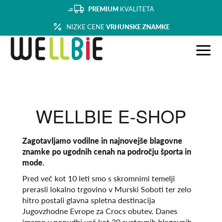
PREMIUM
KVALITETA
NIZKE CENE
VRHUNSKE ZNAMKE
WELLBIE E-SHOP
Zagotavljamo vodilne in najnovejše blagovne
znamke po ugodnih cenah na področju športa in
mode.
Pred več kot 10 leti smo s skromnimi temelji
prerasli lokalno trgovino v Murski Soboti ter zelo
hitro postali glavna spletna destinacija
Jugovzhodne Evrope za Crocs obutev. Danes
imamo v ponudbi več kot 30 svetovnih blagovnih