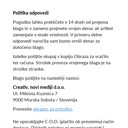
Politika odpovedi
Pogodbo lahko prekličete v 14 dneh od prejema
blaga in v zameno prejmete vrnjen denar ali artikel
zamenjate v enaki vrednosti. V primeru delne
odpovedi naročila vam bomo vrnili denar za
določeno blago.
Izdelke pošljite skupaj s kopijo Obraza za vračilo
ter računa. Strošek prevoza vrnjenega blaga je na
stroške stranke.
Blago pošljite na naslednji naslov:
Creativ, novi mediji d.o.o.
Ul. Mikloša Kuzmica 7
9000 Murska Sobota / Slovenija
Prenesite
obrazec za pritožbo
.
Ne uporabljajte C.O.D. (plačilo ob prevzemu) način
dostave. (Takšnih paketov ni mogoče sprejeti.)