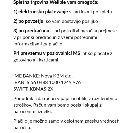
Spletna trgovina Wellbie vam omogoča:
1) elektronsko plačevanje
s karticami po spletu
2) po povzetju
, ko vam dostavijo pošiljko
3) po predračunu
– pri potrditvi naročila prejmete
v priponki predračun z vsemi potrebnimi
informacijami za plačilo.
Pri prevzemu v poslovalnici MS
lahko plačate z
gotovino ali karticami.
IME BANKE: Nova KBM d.d.
IBAN: SI56 0488 1000 1249 976
SWIFT: KBMASI2X
Ponudnik izda račun v papirni obliki z razčlenitvijo
stroškov. Račun vam bomo poslali skupaj z
naročenimi izdelki.
Plačilo je možno samo v celotnem znesku vrednosti
naročila.