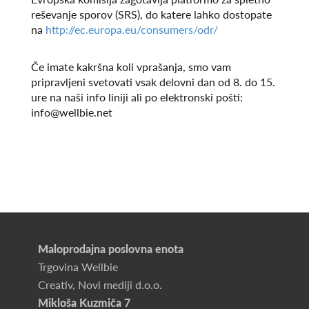
reševanje sporov (SRS), do katere lahko dostopate
na
http://ec.europa.eu/consumers/odr/
Če imate kakršna koli vprašanja, smo vam
pripravljeni svetovati vsak delovni dan od 8. do 15.
ure na naši info liniji ali po elektronski pošti:
info@wellbie.net
Maloprodajna poslovna enota
Trgovina Wellbie
Creativ, Novi mediji d.o.o.
Mikloša Kuzmiča 7