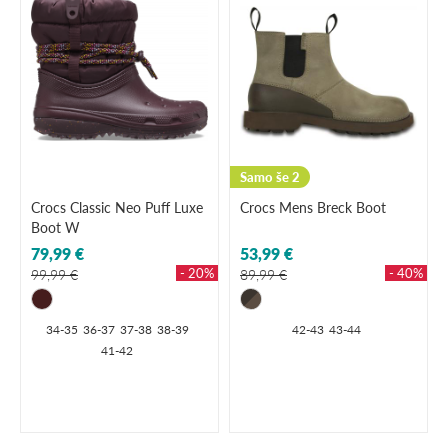
Samo še 2
Crocs Classic Neo Puff Luxe
Crocs Mens Breck Boot
Boot W
79,99 €
53,99 €
- 20%
- 40%
99,99 €
89,99 €
34-35
36-37
37-38
38-39
42-43
43-44
41-42