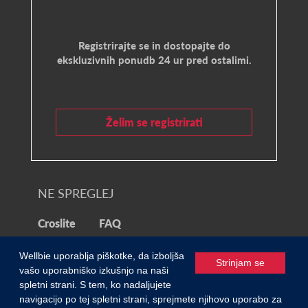
Registrirajte se in dostopajte do
ekskluzivnih ponudb 24 ur pred ostalimi.
Želim se registrirati
NE SPREGLEJ
Croslite
FAQ
© 2021 Wellbie
Wellbie uporablja piškotke, da izboljša
Strinjam se
vašo uporabniško izkušnjo na naši
spletni strani. S tem, ko nadaljujete
Zasebnost in piškotki
/
Pogoji uporabe
navigacijo po tej spletni strani, sprejmete njihovo uporabo za
0