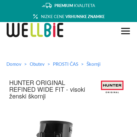
PREMIUM
KVALITETA
NIZKE CENE
VRHUNSKE ZNAMKE
Domov
Obutev
PROSTI ČAS
Škornji
HUNTER ORIGINAL
REFINED WIDE FIT - visoki
ženski škornji