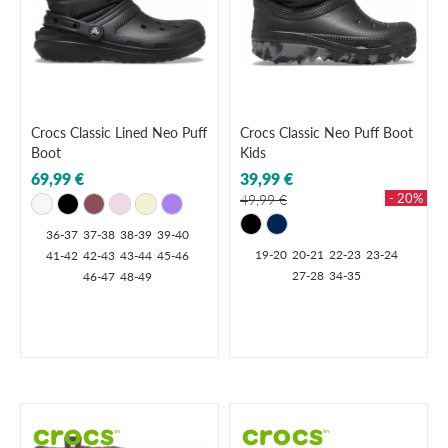
Crocs Classic Lined Neo Puff
Crocs Classic Neo Puff Boot
Boot
Kids
69,99 €
39,99 €
- 20%
49,99 €
36-37
37-38
38-39
39-40
19-20
20-21
22-23
23-24
41-42
42-43
43-44
45-46
27-28
34-35
46-47
48-49