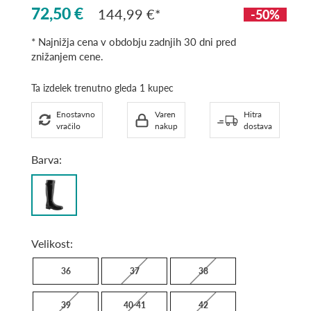
72,50 €
144,99 €
-50%
* Najnižja cena v obdobju zadnjih 30 dni pred
znižanjem cene.
Ta izdelek trenutno gleda 1 kupec
Enostavno
Varen
Hitra
vračilo
nakup
dostava
Barva:
Black
Velikost:
36
37
38
39
40-41
42