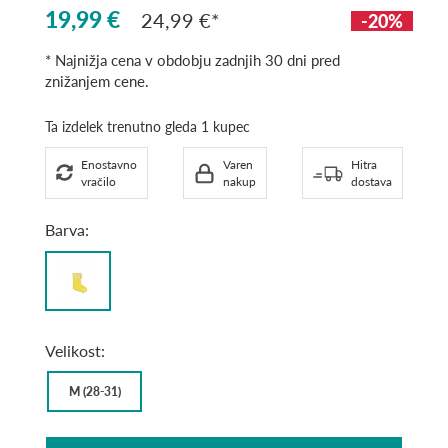
19,99 €
24,99 €
-20%
* Najnižja cena v obdobju zadnjih 30 dni pred
znižanjem cene.
Ta izdelek trenutno gleda 1 kupec
Enostavno
Varen
Hitra
vračilo
nakup
dostava
Barva:
Lightening
yellow
marl
Velikost:
M (28-31)