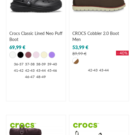
Crocs Classic Lined Neo Puff
CROCS Cobbler 2.0 Boot
Boot
Men
69,99 €
53,99 €
- 40%
89,99 €
36-37
37-38
38-39
39-40
42-43
43-44
41-42
42-43
43-44
45-46
46-47
48-49