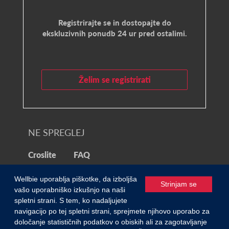
Registrirajte se in dostopajte do
ekskluzivnih ponudb 24 ur pred ostalimi.
Želim se registrirati
NE SPREGLEJ
Croslite
FAQ
Wellbie uporablja piškotke, da izboljša
© 2021 Wellbie
Strinjam se
vašo uporabniško izkušnjo na naši
spletni strani. S tem, ko nadaljujete
Zasebnost in piškotki
/
Pogoji uporabe
navigacijo po tej spletni strani, sprejmete njihovo uporabo za
0
določanje statističnih podatkov o obiskih ali za zagotavljanje