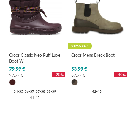
Samo še 1
Crocs Classic Neo Puff Luxe
Crocs Mens Breck Boot
Boot W
79,99 €
53,99 €
- 20%
- 40%
99,99 €
89,99 €
34-35
36-37
37-38
38-39
42-43
41-42