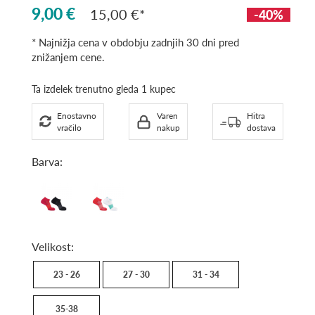
9,00 €
15,00 €
-40%
* Najnižja cena v obdobju zadnjih 30 dni pred
znižanjem cene.
Ta izdelek trenutno gleda 1 kupec
Enostavno
Varen
Hitra
vračilo
nakup
dostava
Barva:
biking
hibiscus
red
+
+
white
forged
Velikost:
iron
23 - 26
27 - 30
31 - 34
35-38