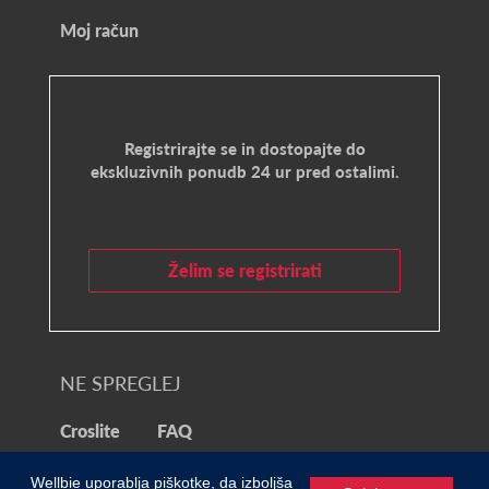
Moj račun
Registrirajte se in dostopajte do
ekskluzivnih ponudb 24 ur pred ostalimi.
Želim se registrirati
NE SPREGLEJ
Croslite
FAQ
© 2021 Wellbie
Wellbie uporablja piškotke, da izboljša