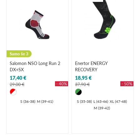
Samo še 3
Salomon NSO Long Run 2
Enertor ENERGY
DX+SX
RECOVERY
17,40 €
18,95 €
- 40%
- 50%
29,00 €
37,90 €
S (36-38)
M (39-41)
S (35-38)
L (43-46)
XL (47-48)
M (39-42)