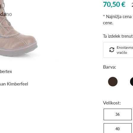
70,50 €
l
odano
* Najnižja cena
cene.
Enostavn
vračilo
Barva:
bertex
brown
bla
isan Kimberfeel
Velikost:
36
40