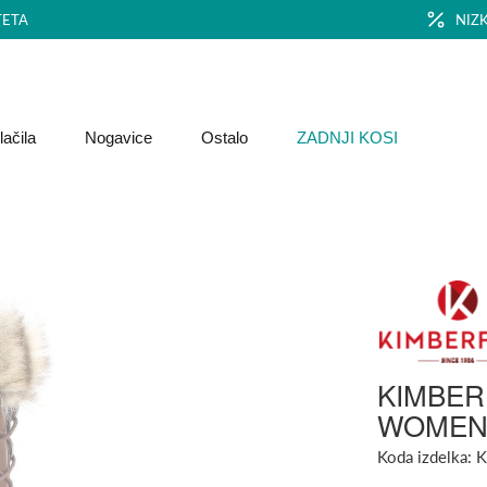
TETA
NIZ
ačila
Nogavice
Ostalo
ZADNJI KOSI
KIMBER
WOME
Koda izdelka:
K