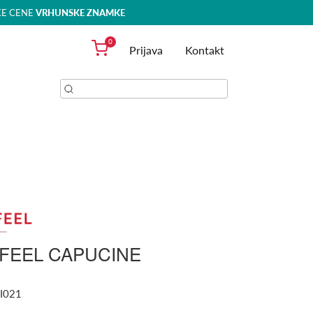
KE CENE
VRHUNSKE ZNAMKE
0
Prijava
Kontakt
FEEL CAPUCINE
N
I021