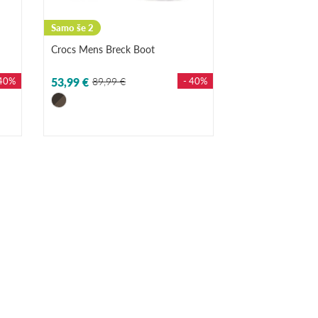
Samo še 2
Crocs Mens Breck Boot
 40%
53,99 €
89,99 €
- 40%