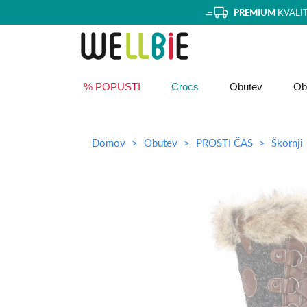
PREMIUM
KVALI
% POPUSTI
Crocs
Obutev
Obl
Domov
Obutev
PROSTI ČAS
Škornji