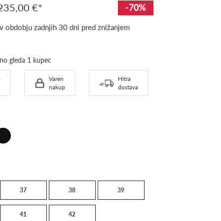
235,00 €
-70%
 v obdobju zadnjih 30 dni pred znižanjem
Ta izdelek trenutno gleda 1 kupec
o
Varen
Hitra
nakup
dostava
ck
37
38
39
41
42