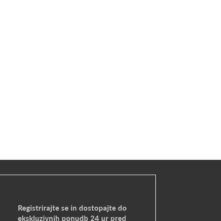
Registrirajte se in dostopajte do
ekskluzivnih ponudb 24 ur pred