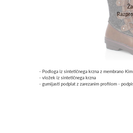
Ža
Razpr
- Podloga iz sintetičnega krzna z membrano Kim
- vložek iz sintetičnega krzna
- gumijasti podplat z zarezanim profilom - podp