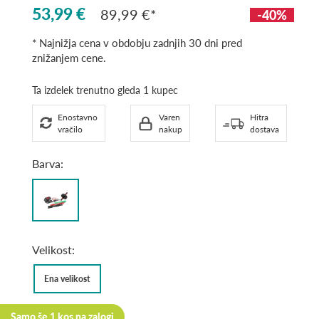
53,99 €
89,99 €
-40%
* Najnižja cena v obdobju zadnjih 30 dni pred
znižanjem cene.
Ta izdelek trenutno gleda 1 kupec
Enostavno
Varen
Hitra
vračilo
nakup
dostava
Barva:
black
Velikost:
Ena velikost
Samo še
1 kos
na zalogi