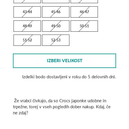
43-44
45-46
46-47
48-49
49-50
50-51
51-52
52-53
IZBERI VELIKOST
Izdelki bodo dostavljeni v roku do 5 delovnih dni.
Že vrabci čivkajo, da so Crocs japonke udobne in
trpežne, torej v vseh pogledih dober nakup. Kdaj, če
ne zdaj?