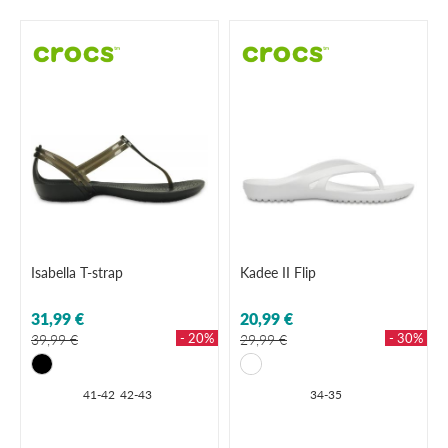
Isabella T-strap
Kadee II Flip
31,99 €
20,99 €
- 20%
- 30%
39,99 €
29,99 €
41-42
42-43
34-35