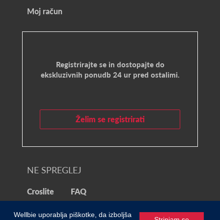
Moj račun
Registrirajte se in dostopajte do
ekskluzivnih ponudb 24 ur pred ostalimi.
Želim se registrirati
NE SPREGLEJ
Croslite
FAQ
© 2021 Wellbie
Wellbie uporablja piškotke, da izboljša
Strinjam se