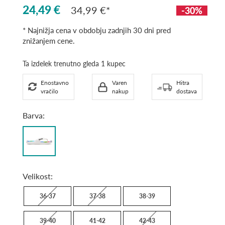
24,49 €
34,99 €
-30%
* Najnižja cena v obdobju zadnjih 30 dni pred
znižanjem cene.
Ta izdelek trenutno gleda 1 kupec
Enostavno
Varen
Hitra
vračilo
nakup
dostava
Barva:
white/multi
Velikost:
36-37
37-38
38-39
39-40
41-42
42-43