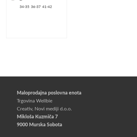
34-35
36-37
41-42
Maloprodajna poslovna enota
Trgovina Wellbie
Creativ, Novi mediji d.o.o.
Mikloša Kuzmiča 7
9000 Murska Sobota