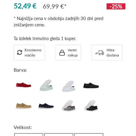
52,49 €
69,99 €
-25%
* Najnižja cena v obdobju zadnjih 30 dni pred
znižanjem cene.
Ta izdelek trenutno gleda 1 kupec
Enostavno
Varen
Hitra
vračilo
nakup
dostava
Barva:
Dark
Skyline
White
Black
Red
/
/
White
Black
Tan
Navy
Grey
Black/
/
White
White
Velikost: