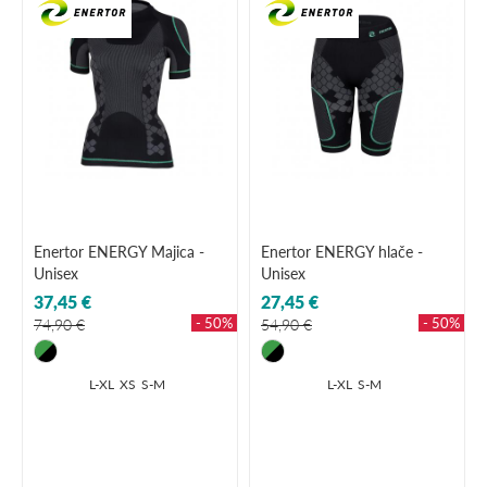
Enertor ENERGY Majica -
Enertor ENERGY hlače -
Unisex
Unisex
37,45 €
27,45 €
- 50%
- 50%
74,90 €
54,90 €
L-XL
XS
S-M
L-XL
S-M