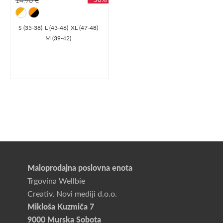
14,90 €
S (35-38)
L (43-46)
XL (47-48)
M (39-42)
Maloprodajna poslovna enota
Trgovina Wellbie
Creativ, Novi mediji d.o.o.
Mikloša Kuzmiča 7
9000 Murska Sobota