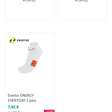
M (39-42)
M (39-42)
Enertor ENERGY
EVERYDAY 2 para
7,45 €
- 50%