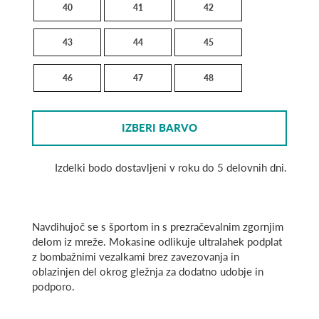
40
41
42
43
44
45
46
47
48
IZBERI BARVO
Izdelki bodo dostavljeni v roku do 5 delovnih dni.
Navdihujoč se s športom in s prezračevalnim zgornjim
delom iz mreže. Mokasine odlikuje ultralahek podplat
z bombažnimi vezalkami brez zavezovanja in
oblazinjen del okrog gležnja za dodatno udobje in
podporo.