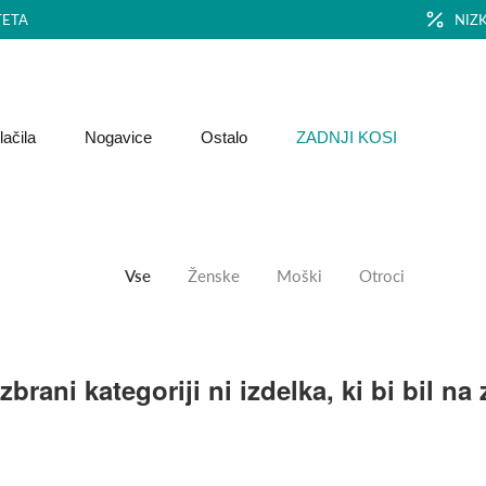
TETA
NIZ
ačila
Nogavice
Ostalo
ZADNJI KOSI
Vse
Ženske
Moški
Otroci
izbrani kategoriji ni izdelka, ki bi bil na 