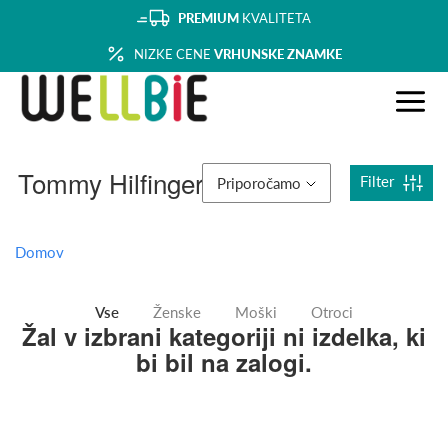
PREMIUM
KVALITETA
NIZKE CENE
VRHUNSKE ZNAMKE
Tommy Hilfinger
Filter
Priporočamo
Domov
Vse
Ženske
Moški
Otroci
Žal v izbrani kategoriji ni izdelka, ki
bi bil na zalogi.