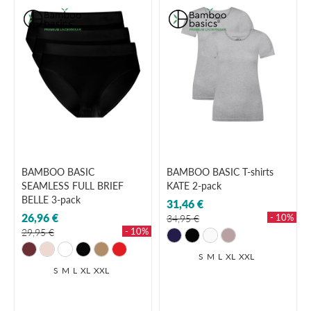
BAMBOO BASIC
BAMBOO BASIC T-shirts
SEAMLESS FULL BRIEF
KATE 2-pack
BELLE 3-pack
31,46 €
26,96 €
- 10%
34,95 €
- 10%
29,95 €
S
M
L
XL
XXL
S
M
L
XL
XXL