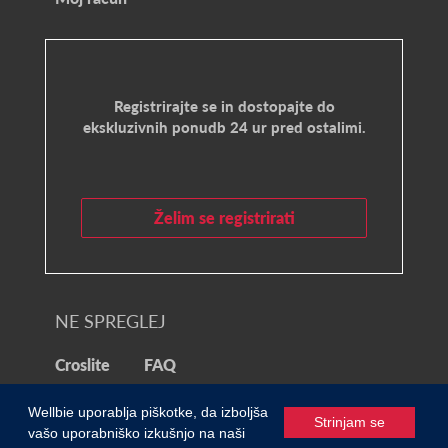
Registrirajte se in dostopajte do
ekskluzivnih ponudb 24 ur pred ostalimi.
Želim se registrirati
NE SPREGLEJ
Croslite
FAQ
© 2021 Wellbie
Wellbie uporablja piškotke, da izboljša
Strinjam se
vašo uporabniško izkušnjo na naši