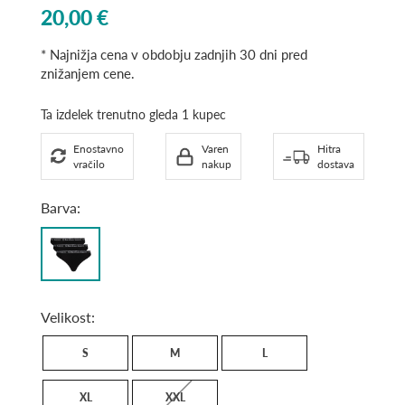
List
20,00 €
Price
* Najnižja cena v obdobju zadnjih 30 dni pred
znižanjem cene.
Ta izdelek trenutno gleda 1 kupec
Enostavno
Varen
Hitra
vračilo
nakup
dostava
Barva:
Black
Velikost:
S
M
L
XL
XXL