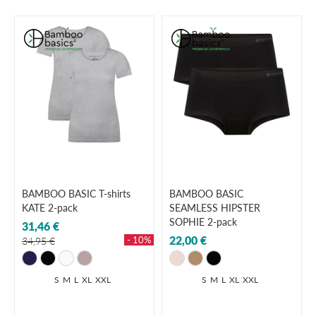
BAMBOO BASIC T-shirts
BAMBOO BASIC
KATE 2-pack
SEAMLESS HIPSTER
SOPHIE 2-pack
31,46 €
22,00 €
- 10%
34,95 €
S
M
L
XL
XXL
S
M
L
XL
XXL