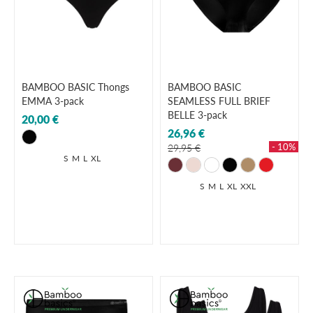
BAMBOO BASIC Thongs
BAMBOO BASIC
EMMA 3-pack
SEAMLESS FULL BRIEF
BELLE 3-pack
20,00 €
26,96 €
- 10%
29,95 €
S
M
L
XL
S
M
L
XL
XXL