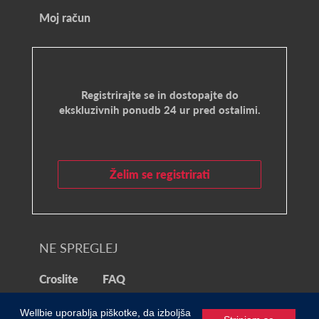
Moj račun
Registrirajte se in dostopajte do
ekskluzivnih ponudb 24 ur pred ostalimi.
Želim se registrirati
NE SPREGLEJ
Croslite
FAQ
© 2021 Wellbie
Wellbie uporablja piškotke, da izboljša