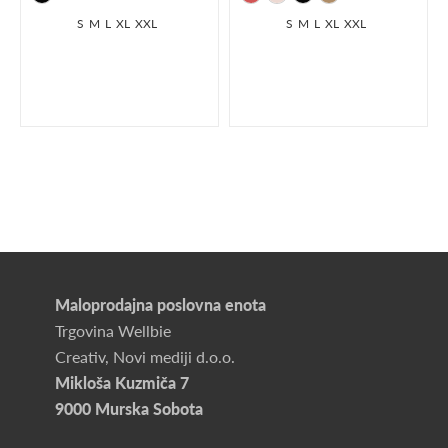
S
M
L
XL
XXL
S
M
L
XL
XXL
Maloprodajna poslovna enota
Trgovina Wellbie
Creativ, Novi mediji d.o.o.
Mikloša Kuzmiča 7
9000 Murska Sobota