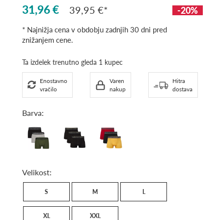
31,96 €
39,95 €
-20%
* Najnižja cena v obdobju zadnjih 30 dni pred
znižanjem cene.
Ta izdelek trenutno gleda 1 kupec
Enostavno
Varen
Hitra
vračilo
nakup
dostava
Barva:
ARMY
Black
RED
/
BLACK
GREY
OCRE
/
Velikost:
BLACK
S
M
L
XL
XXL