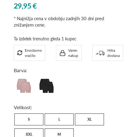
List
29,95 €
Price
* Najnižja cena v obdobju zadnjih 30 dni pred
znižanjem cene.
Ta izdelek trenutno gleda 1 kupec
Enostavno
Varen
Hitra
vračilo
nakup
dostava
Barva:
Rose
Black
Dust
Velikost:
S
L
XL
XXL
M