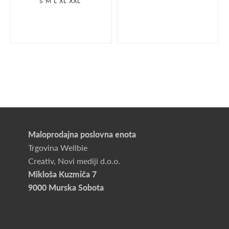
S
M
L
XL
XXL
Maloprodajna poslovna enota
Trgovina Wellbie
Creativ, Novi mediji d.o.o.
Mikloša Kuzmiča 7
9000 Murska Sobota