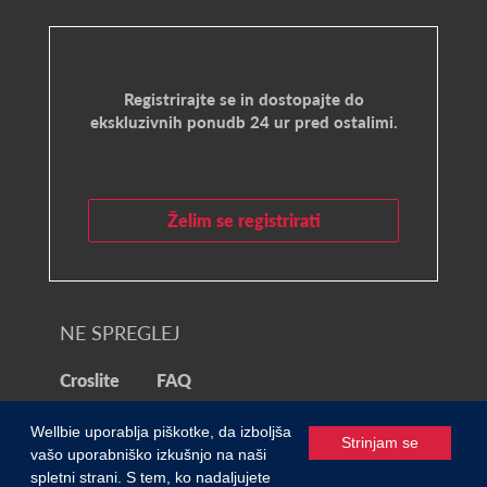
Registrirajte se in dostopajte do
ekskluzivnih ponudb 24 ur pred ostalimi.
Želim se registrirati
NE SPREGLEJ
Croslite
FAQ
© 2021 Wellbie
Wellbie uporablja piškotke, da izboljša
Strinjam se
vašo uporabniško izkušnjo na naši
spletni strani. S tem, ko nadaljujete
Zasebnost in piškotki
/
Pogoji uporabe