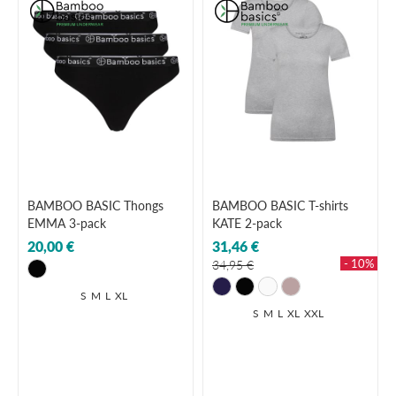
BAMBOO BASIC Thongs
BAMBOO BASIC T-shirts
EMMA 3-pack
KATE 2-pack
20,00 €
31,46 €
- 10%
34,95 €
S
M
L
XL
S
M
L
XL
XXL